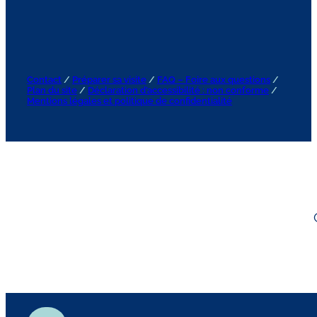
Contact
/
Préparer sa visite
/
FAQ – Foire aux questions
/
Plan du site
/
Déclaration d’accessibilité : non conforme
/
Mentions légales et politique de confidentialité